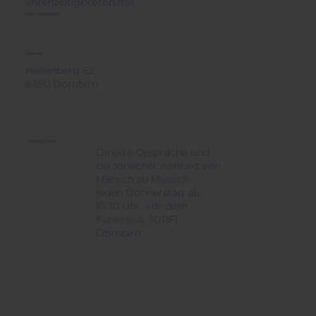
ehrenzeit@proton.me
ZVR: 1382835492
Adresse:
Heilenberg 52
6850 Dornbirn
Sozialkontakt
Direkte Gespräche und
persönlicher Kontakt von
Mensch zu Mensch
jeden Donnerstag ab
15:30 Uhr vor dem
Funkhaus (ORF)
Dornbirn