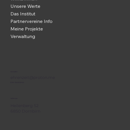
Unsere Werte
Das Institut
Partnervereine Info
Meine Projekte
Verwaltung
Kontakt:
ehrenzeit@proton.me
ZVR: 1382835492
Adresse:
Heilenberg 52
6850 Dornbirn